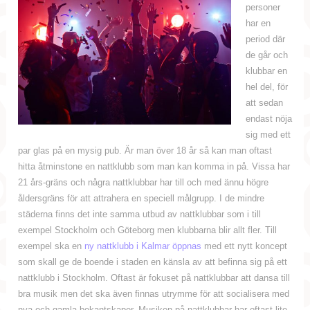
personer
har en
period där
de går och
klubbar en
hel del, för
att sedan
endast nöja
sig med ett
par glas på en mysig pub. Är man över 18 år så kan man oftast
hitta åtminstone en nattklubb som man kan komma in på. Vissa har
21 års-gräns och några nattklubbar har till och med ännu högre
åldersgräns för att attrahera en speciell målgrupp. I de mindre
städerna finns det inte samma utbud av nattklubbar som i till
exempel Stockholm och Göteborg men klubbarna blir allt fler. Till
exempel ska en
ny nattklubb i Kalmar öppnas
med ett nytt koncept
som skall ge de boende i staden en känsla av att befinna sig på ett
nattklubb i Stockholm. Oftast är fokuset på nattklubbar att dansa till
bra musik men det ska även finnas utrymme för att socialisera med
nya och gamla bekantskaper. Musiken på nattklubbar har oftast lite