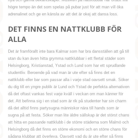
högre tempo än det som spelas på pubar just för att man vill öka
adrenalinet och ge en känsla av att det är okej att dansa loss.
DET FINNS EN NATTKLUBB FÖR
ALLA
Det är framförallt inte bara Kalmar som har bra dansställen att gå till
utan du kan även hitta grymma nattklubbar i ett flertal städer som
Helsingborg, Kristianstad, Ystad och Lund som har ett sprudlande
studentliv. Beroende på vad man är ute efter så finns det en
nattklubb eller bar som passar alla i varje stad oavsett smak. Söker
du dig till en yngre publik är Lund och Ystad de perfekta alternativen
då det oftast vankas fest varje kväll i veckan om man känner för
det. Att befinna sig i en stad som är rik på studenter har sin charm
då det alltid finns partysugna människor nära till hands som är
sugna på att festa. Söker man lite äldre sällskap är det störst chans
att hitta en passande nattklubb i de större städerna som Malmö och
Helsingborg då det finns en större ekonomi och en större chans för
sådana klubbar att överleva. Oavsett vad du är ute efter så finns