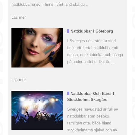
nattklubbarna som finns i vårt land ska du …
Nattklubbar I Göteborg
I Sveriges näst största stad
finns ett flertal nattklubbar att
dansa, dricka drinkar och hänga
på under nattetid. Det är …
Nattklubbar Och Barer I
Stockholms Skärgård
Sveriges huvudstad är full av
nattklubbar som besöks
tämligen ofta, både bland
stockholmarna själva och av