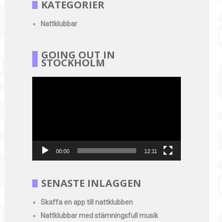
KATEGORIER
Nattklubbar
GOING OUT IN
STOCKHOLM
Videospelare
00:00
12:11
SENASTE INLÄGGEN
Skaffa en app till nattklubben
Nattklubbar med stämningsfull musik