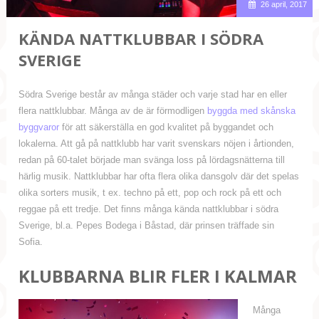
26 april, 2017
KÄNDA NATTKLUBBAR I SÖDRA
SVERIGE
Södra Sverige består av många städer och varje stad har en eller
flera nattklubbar. Många av de är förmodligen
byggda med skånska
byggvaror
för att säkerställa en god kvalitet på byggandet och
lokalerna. Att gå på nattklubb har varit svenskars nöjen i årtionden,
redan på 60-talet började man svänga loss på lördagsnätterna till
härlig musik. Nattklubbar har ofta flera olika dansgolv där det spelas
olika sorters musik, t ex. techno på ett, pop och rock på ett och
reggae på ett tredje. Det finns många kända nattklubbar i södra
Sverige, bl.a. Pepes Bodega i Båstad, där prinsen träffade sin
Sofia.
KLUBBARNA BLIR FLER I KALMAR
Många